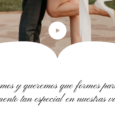
mos y queremos que formes part
ento tan especial en nuestras v