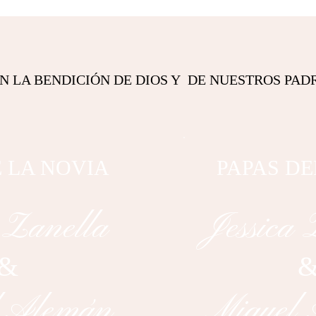
N LA BENDICIÓN DE DIOS Y DE NUESTROS PAD
E LA NOVIA
PAPAS DE
 Zanella​​
Jessica Z
&
 Alemán
Miguel