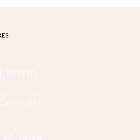
RES
L NOVIO
anella​​
&
 Alemán