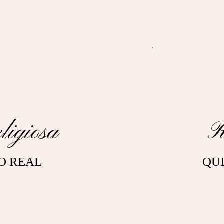
igiosa
R
O REAL
QUI