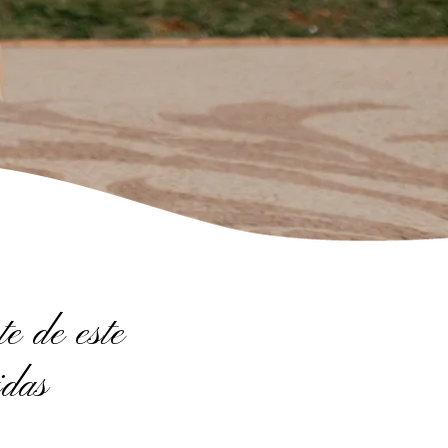
e de este
idas