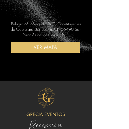
Refugio M. Mercado 500, Constituyentes
de Queretaro 3er Sector, CP. 66490 San
Nicolás de los Garza, N.L.
VER MAPA
GRECIA EVENTOS
Recepción