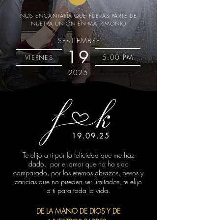
NOS ENCANTARÍA QUE FUERAS PARTE DE
NUETRA UNIÓN EN MATRIMONIO
SEPTIEMBRE
19
5:00 PM
VIERNES
2025
19.09.25
Te elijo a ti por la felicidad que me haz
dado, por el amor que no ha sido
comparado, por los eternos abrazos, besos y
caricias que no pueden ser limitados, te elijo
a ti para toda la vida.
DE LA MANO DE DIOS Y DE