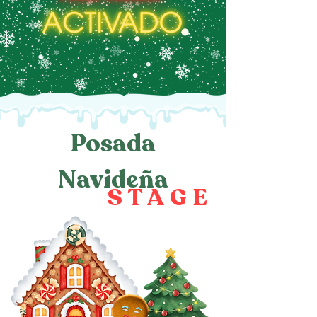
Posada
Navideña
STAGE