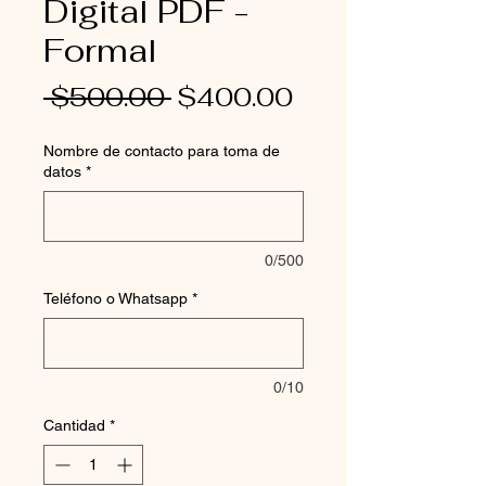
Digital PDF -
Formal
Precio
Precio
 $500.00 
$400.00
de
Nombre de contacto para toma de
oferta
datos
*
0/500
Teléfono o Whatsapp
*
0/10
Cantidad
*