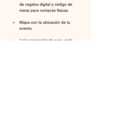
de regalos dígital y código de 
mesa para compras físicas.
Mapa con la ubicación de tu 
evento.
Link personalizado para cada 
uno de tus invitados.
¡Totalmente personalizado!
Tu escoges gama de colores & 
Tipografías. 
Nos compartes tus fotos y nosotros 
nos encargamos que se vean 
espectacular en la galería.
La invitación se muestra durante 3 
meses antes de la boda.