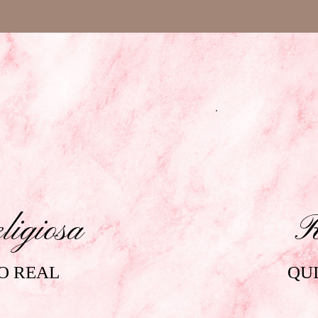
igiosa
R
O REAL
QUI