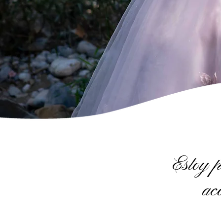
Estoy 
ac