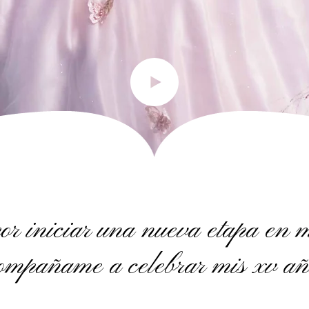
por iniciar una nueva etapa en m
ompañame a celebrar mis xv añ