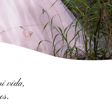
i vida,
os.